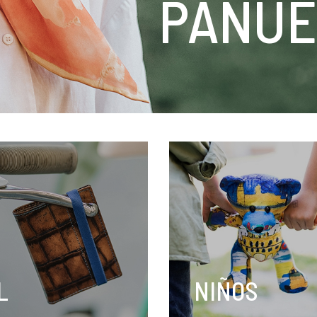
PAÑUE
L
NIÑOS