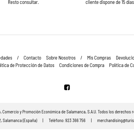
Resto consultar.
cliente dispone de 15 días
edades
/
Contacto
Sobre Nosotros
/
Mis Compras
Devoluci
lítica de Protección de Datos
Condiciones de Compra
Política de C
, Comercio y Promoción Económica de Salamanca, S.A.U. Todos los derechos r
2, Salamanca (España)
|
Teléfono: 923 366 756
|
merchandising@turi