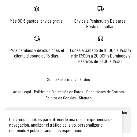
Más 80 € gastos, envíos gratis.
Envíos a Península y Baleares.
Resto consultar.
Para cambios y devoluciones el
Lunes a Sábado de 10:00h a 14:00h
cliente dispone de 15 días.
y de 17:00h a 20:00h y Domingos y
Festivos de 10:00 a 14:00.
Sobre Nosotros
/
Envíos
Aviso Legal
Política de Protección de Datos
Condiciones de Compra
Política de Cookies
Sitemap
© Turismo, Comercio y Promoción Económica de Salamanca, S.A.U. Todos
los derechos reservados.
Utilizamos cookies para ofrecerle una mejor experiencia de
Plaza Mayor 14, 37002, Salamanca (España)
|
Teléfono: 923 366 756
|
navegación, analizar el tráfico del sitio, personalizar el
merchandising@turismodesalamanca.com
contenido y publicar anuncios específicos.