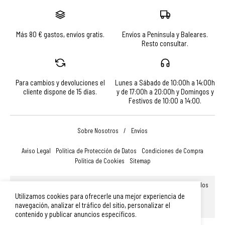
Más 80 € gastos, envíos gratis.
Envíos a Península y Baleares.
Resto consultar.
Para cambios y devoluciones el
Lunes a Sábado de 10:00h a 14:00h
cliente dispone de 15 días.
y de 17:00h a 20:00h y Domingos y
Festivos de 10:00 a 14:00.
Sobre Nosotros
/
Envíos
Aviso Legal
Política de Protección de Datos
Condiciones de Compra
Política de Cookies
Sitemap
© Turismo, Comercio y Promoción Económica de Salamanca, S.A.U. Todos
los derechos reservados.
Utilizamos cookies para ofrecerle una mejor experiencia de
Plaza Mayor 14, 37002, Salamanca (España)
|
Teléfono: 923 366 756
|
navegación, analizar el tráfico del sitio, personalizar el
merchandising@turismodesalamanca.com
contenido y publicar anuncios específicos.