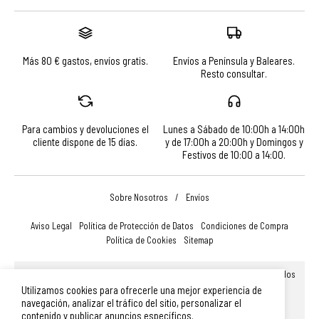
Más 80 € gastos, envíos gratis.
Envíos a Península y Baleares.
Resto consultar.
Para cambios y devoluciones el
Lunes a Sábado de 10:00h a 14:00h
cliente dispone de 15 días.
y de 17:00h a 20:00h y Domingos y
Festivos de 10:00 a 14:00.
Sobre Nosotros
/
Envíos
Aviso Legal
Política de Protección de Datos
Condiciones de Compra
Política de Cookies
Sitemap
© Turismo, Comercio y Promoción Económica de Salamanca, S.A.U. Todos
los derechos reservados.
Utilizamos cookies para ofrecerle una mejor experiencia de
Plaza Mayor 14, 37002, Salamanca (España)
|
Teléfono: 923 366 756
|
navegación, analizar el tráfico del sitio, personalizar el
merchandising@turismodesalamanca.com
contenido y publicar anuncios específicos.