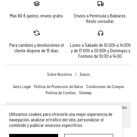
Más 80 € gastos, envíos gratis.
Envíos a Península y Baleares.
Resto consultar.
Para cambios y devoluciones el
Lunes a Sábado de 10:00h a 14:00h
cliente dispone de 15 días.
y de 17:00h a 20:00h y Domingos y
Festivos de 10:00 a 14:00.
Sobre Nosotros
/
Envíos
Aviso Legal
Política de Protección de Datos
Condiciones de Compra
Política de Cookies
Sitemap
© Turismo, Comercio y Promoción Económica de Salamanca, S.A.U. Todos
los derechos reservados.
Utilizamos cookies para ofrecerle una mejor experiencia de
Plaza Mayor 14, 37002, Salamanca (España)
|
Teléfono: 923 366 756
|
navegación, analizar el tráfico del sitio, personalizar el
merchandising@turismodesalamanca.com
contenido y publicar anuncios específicos.
Diseño Web SGM