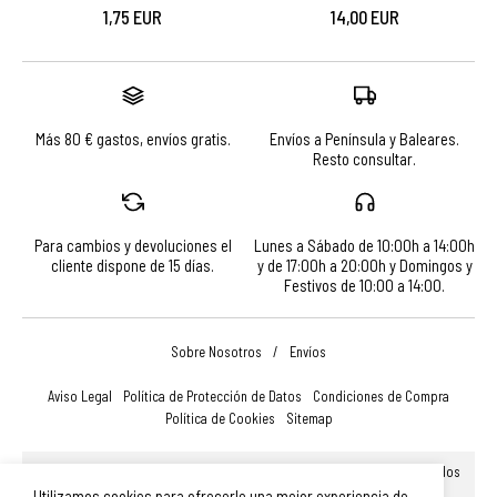
1,75 EUR
14,00 EUR
Más 80 € gastos, envíos gratis.
Envíos a Península y Baleares.
Resto consultar.
Para cambios y devoluciones el
Lunes a Sábado de 10:00h a 14:00h
cliente dispone de 15 días.
y de 17:00h a 20:00h y Domingos y
Festivos de 10:00 a 14:00.
Sobre Nosotros
/
Envíos
Aviso Legal
Política de Protección de Datos
Condiciones de Compra
Política de Cookies
Sitemap
© Turismo, Comercio y Promoción Económica de Salamanca, S.A.U. Todos
los derechos reservados.
Utilizamos cookies para ofrecerle una mejor experiencia de