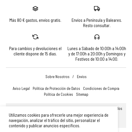
Más 80 € gastos, envíos gratis.
Envíos a Península y Baleares.
Resto consultar.
Para cambios y devoluciones el
Lunes a Sábado de 10:00h a 14:00h
cliente dispone de 15 días.
y de 17:00h a 20:00h y Domingos y
Festivos de 10:00 a 14:00.
Sobre Nosotros
/
Envíos
Aviso Legal
Política de Protección de Datos
Condiciones de Compra
Política de Cookies
Sitemap
© Turismo, Comercio y Promoción Económica de Salamanca, S.A.U. Todos
los derechos reservados.
Utilizamos cookies para ofrecerle una mejor experiencia de
Plaza Mayor 14, 37002, Salamanca (España)
|
Teléfono: 923 366 756
|
navegación, analizar el tráfico del sitio, personalizar el
merchandising@turismodesalamanca.com
contenido y publicar anuncios específicos.