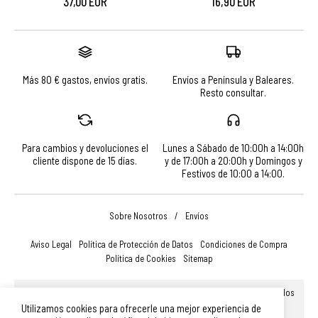
37,00 EUR
16,90 EUR
Más 80 € gastos, envíos gratis.
Envíos a Península y Baleares.
Resto consultar.
Para cambios y devoluciones el
Lunes a Sábado de 10:00h a 14:00h
cliente dispone de 15 días.
y de 17:00h a 20:00h y Domingos y
Festivos de 10:00 a 14:00.
Sobre Nosotros
/
Envíos
Aviso Legal
Política de Protección de Datos
Condiciones de Compra
Política de Cookies
Sitemap
© Turismo, Comercio y Promoción Económica de Salamanca, S.A.U. Todos
los derechos reservados.
Utilizamos cookies para ofrecerle una mejor experiencia de
Plaza Mayor 14, 37002, Salamanca (España)
|
Teléfono: 923 366 756
|