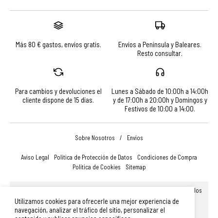
Más 80 € gastos, envíos gratis.
Envíos a Península y Baleares.
Resto consultar.
Para cambios y devoluciones el
Lunes a Sábado de 10:00h a 14:00h
cliente dispone de 15 días.
y de 17:00h a 20:00h y Domingos y
Festivos de 10:00 a 14:00.
Sobre Nosotros
/
Envíos
Aviso Legal
Política de Protección de Datos
Condiciones de Compra
Política de Cookies
Sitemap
© Turismo, Comercio y Promoción Económica de Salamanca, S.A.U. Todos
los derechos reservados.
Utilizamos cookies para ofrecerle una mejor experiencia de
Plaza Mayor 14, 37002, Salamanca (España)
|
Teléfono: 923 366 756
|
navegación, analizar el tráfico del sitio, personalizar el
merchandising@turismodesalamanca.com