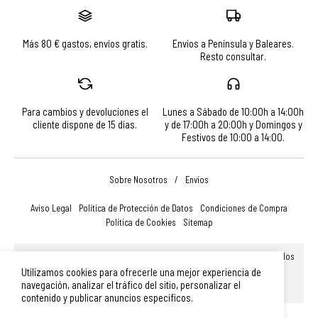
Más 80 € gastos, envíos gratis.
Envíos a Península y Baleares.
Resto consultar.
Para cambios y devoluciones el
Lunes a Sábado de 10:00h a 14:00h
cliente dispone de 15 días.
y de 17:00h a 20:00h y Domingos y
Festivos de 10:00 a 14:00.
Sobre Nosotros
/
Envíos
Aviso Legal
Política de Protección de Datos
Condiciones de Compra
Política de Cookies
Sitemap
© Turismo, Comercio y Promoción Económica de Salamanca, S.A.U. Todos
los derechos reservados.
Utilizamos cookies para ofrecerle una mejor experiencia de
Plaza Mayor 14, 37002, Salamanca (España)
|
Teléfono: 923 366 756
|
navegación, analizar el tráfico del sitio, personalizar el
merchandising@turismodesalamanca.com
contenido y publicar anuncios específicos.
Diseño Web SGM