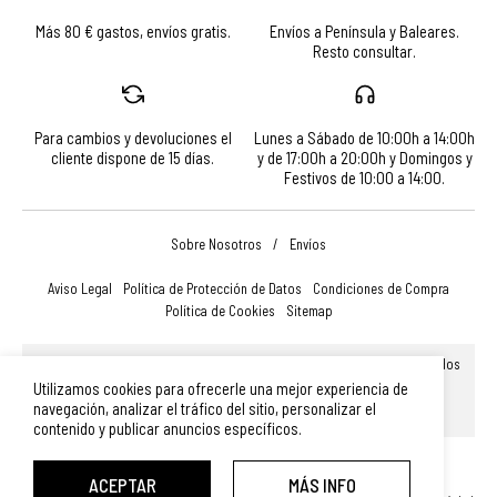
Más 80 € gastos, envíos gratis.
Envíos a Península y Baleares.
Resto consultar.
Para cambios y devoluciones el
Lunes a Sábado de 10:00h a 14:00h
cliente dispone de 15 días.
y de 17:00h a 20:00h y Domingos y
Festivos de 10:00 a 14:00.
Sobre Nosotros
/
Envíos
Aviso Legal
Política de Protección de Datos
Condiciones de Compra
Política de Cookies
Sitemap
© Turismo, Comercio y Promoción Económica de Salamanca, S.A.U. Todos
los derechos reservados.
Utilizamos cookies para ofrecerle una mejor experiencia de
Plaza Mayor 14, 37002, Salamanca (España)
|
Teléfono: 923 366 756
|
navegación, analizar el tráfico del sitio, personalizar el
merchandising@turismodesalamanca.com
contenido y publicar anuncios específicos.
Diseño Web SGM
ACEPTAR
MÁS INFO
SU CESTA HA SIDO MODIFICADA